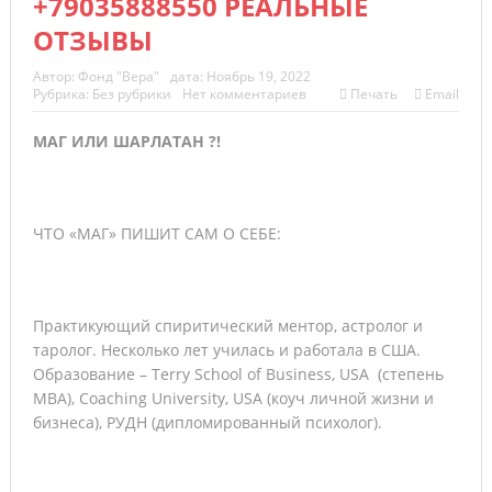
+79035888550 РЕАЛЬНЫЕ
ОТЗЫВЫ
Автор:
Фонд "Вера"
дата:
Ноябрь 19, 2022
Рубрика:
Без рубрики
Нет комментариев
Печать
Email
МАГ ИЛИ ШАРЛАТАН ?!
ЧТО «МАГ» ПИШИТ САМ О СЕБЕ:
Практикующий спиритический ментор, астролог и
таролог. Несколько лет училась и работала в США.
Образование – Terry School of Business, USA (степень
МВА), Coaching University, USA (коуч личной жизни и
бизнеса), РУДН (дипломированный психолог).