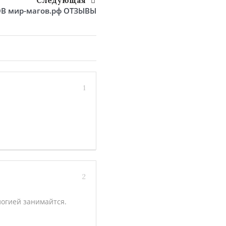
Следующая
В мир-магов.рф ОТЗЫВЫ
1
2
логией занимайтся.