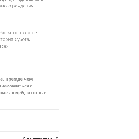
амого рождения.
лем, но так и не
тория Субота,
всех
же. Прежде чем
знакомиться с
ние людей, которые