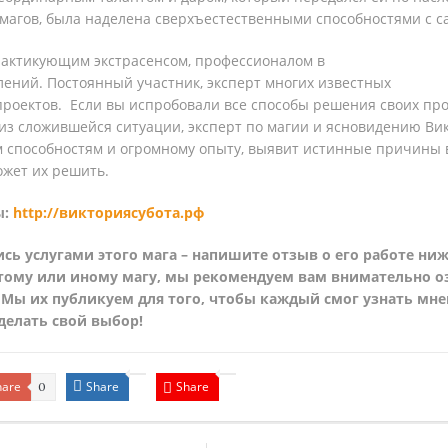
магов, была наделена сверхъестественными способностями с с
рактикующим экстрасенсом, профессионалом в
ений. Постоянный участник, эксперт многих известных
роектов. Если вы испробовали все способы решения своих проб
из сложившейся ситуации, эксперт по магии и ясновидению Вик
 способностям и огромному опыту, выявит истинные причины 
жет их решить.
ы:
http://викториясубота.рф
сь услугами этого мага – напишите отзыв о его работе ни
тому или иному магу, мы рекомендуем вам внимательно о
 Мы их публикуем для того, чтобы каждый смог узнать мне
делать свой выбор!
hare
Share
Share
0