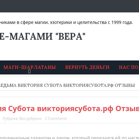
ками в сфере магии, эзотерики и целительства с 1999 года.
Е-МАГАМИ "ВЕРА"
МАГИ-ШАРЛАТАНЫ
ВЕРНУТЬ ДЕНЬГИ
НАС П
ВЕДЬМА ВИКТОРИЯ СУБОТА ВИКТОРИЯСУБОТА.РФ ОТЗЫВЫ
я Субота викториясубота.рф Отзы
Рубрика:
Без рубрики
2 Comments
еординарным талантом и даром, который передался ей по насл