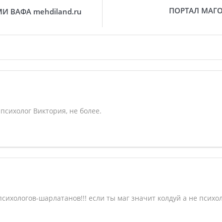
ПОРТАЛ МАГО
И ВАФА mehdiland.ru
сихолог Виктория, не более.
психологов-шарлатанов!!! если ты маг значит колдуй а не психо