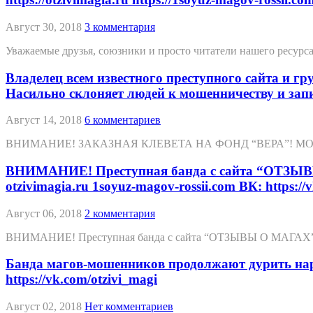
Август 30, 2018
3 комментария
Уважаемые друзья, союзники и просто читатели нашего ресур
Владелец всем известного преступного сайта и 
Насильно склоняет людей к мошенничеству и зап
Август 14, 2018
6 комментариев
ВНИМАНИЕ! ЗАКАЗНАЯ КЛЕВЕТА НА ФОНД “ВЕРА”! МОШЕННИК
ВНИМАНИЕ! Преступная банда с сайта “ОТЗЫВ
otzivimagia.ru 1soyuz-magov-rossii.com ВК: https://v
Август 06, 2018
2 комментария
ВНИМАНИЕ! Преступная банда с сайта “ОТЗЫВЫ О МАГАХ” обману
Банда магов-мошенников продолжают дурить народ и
https://vk.com/otzivi_magi
Август 02, 2018
Нет комментариев