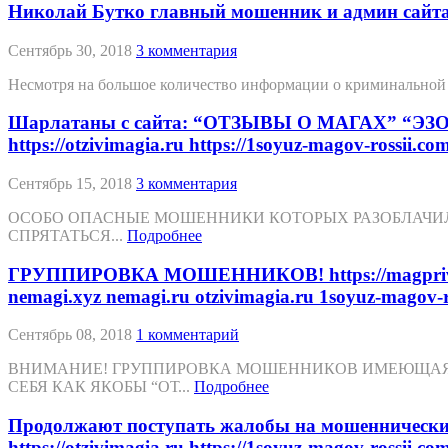
Николай Бутко главный мошенник и админ сайта “Отз
Сентябрь 30, 2018
3 комментария
Несмотря на большое количество информации о криминальной 
Шарлатаны с сайта: “ОТЗЫВЫ О МАГАХ” “ЭЗОТЕР
https://otzivimagia.ru https://1soyuz-magov-rossii.co
Сентябрь 15, 2018
3 комментария
ОСОБО ОПАСНЫЕ МОШЕННИКИ КОТОРЫХ РАЗОБЛАЧИЛ
СПРЯТАТЬСЯ...
Подробнее
ГРУППИРОВКА МОШЕННИКОВ! https://magprivorot.net/
nemagi.xyz nemagi.ru otzivimagia.ru 1soyuz-magov-r
Сентябрь 08, 2018
1 комментарий
ВНИМАНИЕ! ГРУППИРОВКА МОШЕННИКОВ ИМЕЮЩАЯ 
СЕБЯ КАК ЯКОБЫ “ОТ...
Подробнее
Продолжают поступать жалобы на мошеннический с
https://otzivimagia.ru https://1soyuz-magov-rossii.co