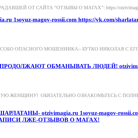
Т САЙТА “ОТЗЫВЫ О МАГАХ”: https://otzivimagia.ru https
a.ru 1soyuz-magov-rossii.com https://vk.com/sharla
ОСОБО ОПАСНОГО МОШЕННИКА:- БУТКО НИКОЛАЯ С Е
ЖАЮТ ОБМАНЫВАТЬ ЛЮДЕЙ! otzivimagi.ru vk.c
НУЮ ЖЕНЩИНУ! ОБЯЗАТЕЛЬНО ОЗНАКОМЬТЕСЬ С ПОЛ
НЫ- otzivimagia.ru 1soyuz-magov-rossii.co
АПИСИ ЛЖЕ-ОТЗЫВОВ О МАГАХ!