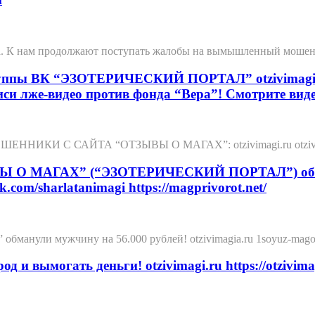
са. К нам продолжают поступать жалобы на вымышленный мошен
группы ВК “ЭЗОТЕРИЧЕСКИЙ ПОРТАЛ” otzivimagi.ru 
иси лже-видео против фонда “Вера”! Смотрите ви
И С САЙТА “ОТЗЫВЫ О МАГАХ”: otzivimagi.ru otzivimagia
Ы О МАГАХ” (“ЭЗОТЕРИЧЕСКИЙ ПОРТАЛ”) обманул
k.com/sharlatanimagi https://magprivorot.net/
ли мужчину на 56.000 рублей! otzivimagia.ru 1soyuz-magov-ros
 вымогать деньги! otzivimagi.ru https://otzivimagi