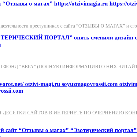
ывы о магах” https://otzivimagia.ru https://otzivi
деятельности преступниках с сайта “ОТЗЫВЫ О МАГАХ” и его о
ИЧЕСКИЙ ПОРТАЛ” опять сменили дизайн сайта и
m
 ФОНД “ВЕРА” (ПОЛНУЮ ИНФОРМАЦИЮ О НИХ ЧИТАЙТ
 otzivi-magi.ru soyuzmagovrossii.com otzivimagi.
ossii.com
ДЕСЯТКИ САЙТОВ В ИНТЕРНЕТЕ ПО ОЧЕРНЕНИЮ КОН
айт “Отзывы о магах” “Эзотерический портал”: otz
m