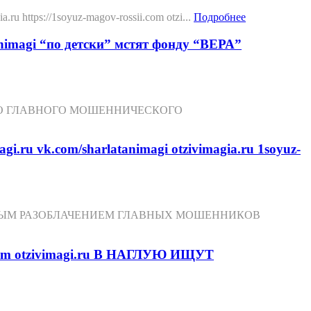
://1soyuz-magov-rossii.com otzi...
Подробнее
tanimagi “по детски” мстят фонду “ВЕРА”
ГО ГЛАВНОГО МОШЕННИЧЕСКОГО
om/sharlatanimagi otzivimagia.ru 1soyuz-
НЫМ РАЗОБЛАЧЕНИЕМ ГЛАВНЫХ МОШЕННИКОВ
m otzivimagi.ru В НАГЛУЮ ИЩУТ