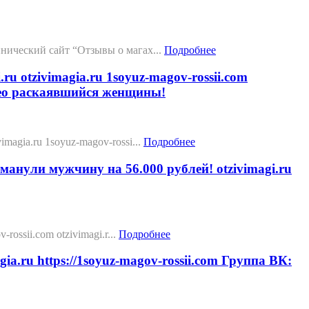
нический сайт “Отзывы о магах...
Подробнее
otzivimagia.ru 1soyuz-magov-rossii.com
део раскаявшийся женщины!
.ru 1soyuz-magov-rossi...
Подробнее
и мужчину на 56.000 рублей! otzivimagi.ru
sii.com otzivimagi.r...
Подробнее
a.ru https://1soyuz-magov-rossii.com Группа ВК: