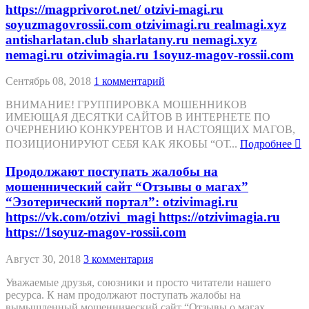
https://magprivorot.net/ otzivi-magi.ru
soyuzmagovrossii.com otzivimagi.ru realmagi.xyz
antisharlatan.club sharlatany.ru nemagi.xyz
nemagi.ru otzivimagia.ru 1soyuz-magov-rossii.com
Сентябрь 08, 2018
1 комментарий
ВНИМАНИЕ! ГРУППИРОВКА МОШЕННИКОВ
ИМЕЮЩАЯ ДЕСЯТКИ САЙТОВ В ИНТЕРНЕТЕ ПО
ОЧЕРНЕНИЮ КОНКУРЕНТОВ И НАСТОЯЩИХ МАГОВ,
ПОЗИЦИОНИРУЮТ СЕБЯ КАК ЯКОБЫ “ОТ...
Подробнее
Продолжают поступать жалобы на
мошеннический сайт “Отзывы о магах”
“Эзотерический портал”: otzivimagi.ru
https://vk.com/otzivi_magi https://otzivimagia.ru
https://1soyuz-magov-rossii.com
Август 30, 2018
3 комментария
Уважаемые друзья, союзники и просто читатели нашего
ресурса. К нам продолжают поступать жалобы на
вымышленный мошеннический сайт “Отзывы о магах...