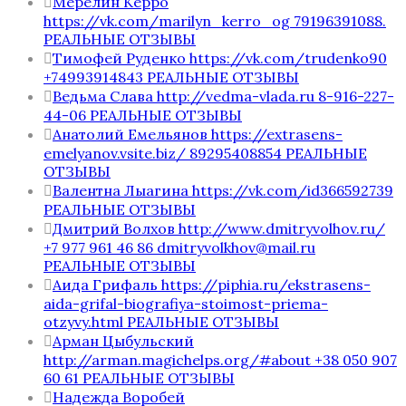
Мерелин Керро
https://vk.com/marilyn_kerro_og 79196391088.
РЕАЛЬНЫЕ ОТЗЫВЫ
Тимофей Руденко https://vk.com/trudenko90
+74993914843 РЕАЛЬНЫЕ ОТЗЫВЫ
Ведьма Слава http://vedma-vlada.ru 8-916-227-
44-06 РЕАЛЬНЫЕ ОТЗЫВЫ
Анатолий Емельянов https://extrasens-
emelyanov.vsite.biz/ 89295408854 РЕАЛЬНЫЕ
ОТЗЫВЫ
Валентна Лыагина https://vk.com/id366592739
РЕАЛЬНЫЕ ОТЗЫВЫ
Дмитрий Волхов http://www.dmitryvolhov.ru/
+7 977 961 46 86 dmitryvolkhov@mail.ru
РЕАЛЬНЫЕ ОТЗЫВЫ
Аида Грифаль https://piphia.ru/ekstrasens-
aida-grifal-biografiya-stoimost-priema-
otzyvy.html РЕАЛЬНЫЕ ОТЗЫВЫ
Арман Цыбульский
http://arman.magichelps.org/#about +38 050 907
60 61 РЕАЛЬНЫЕ ОТЗЫВЫ
Надежда Воробей