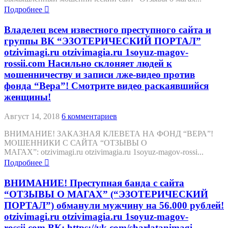
Подробнее
Владелец всем известного преступного сайта и
группы ВК “ЭЗОТЕРИЧЕСКИЙ ПОРТАЛ”
otzivimagi.ru otzivimagia.ru 1soyuz-magov-
rossii.com Насильно склоняет людей к
мошенничеству и записи лже-видео против
фонда “Вера”! Смотрите видео раскаявшийся
женщины!
Август 14, 2018
6 комментариев
ВНИМАНИЕ! ЗАКАЗНАЯ КЛЕВЕТА НА ФОНД “ВЕРА”!
МОШЕННИКИ С САЙТА “ОТЗЫВЫ О
МАГАХ”: otzivimagi.ru otzivimagia.ru 1soyuz-magov-rossi...
Подробнее
ВНИМАНИЕ! Преступная банда с сайта
“ОТЗЫВЫ О МАГАХ” (“ЭЗОТЕРИЧЕСКИЙ
ПОРТАЛ”) обманули мужчину на 56.000 рублей!
otzivimagi.ru otzivimagia.ru 1soyuz-magov-
rossii.com ВК: https://vk.com/sharlatanimagi