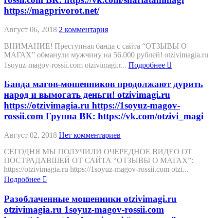
https://magprivorot.net/
Август 06, 2018
2 комментария
ВНИМАНИЕ! Преступная банда с сайта “ОТЗЫВЫ О
МАГАХ” обманули мужчину на 56.000 рублей! otzivimagia.ru
1soyuz-magov-rossii.com otzivimagi.r...
Подробнее
Банда магов-мошенников продолжают дурить
народ и вымогать деньги! otzivimagi.ru
https://otzivimagia.ru https://1soyuz-magov-
rossii.com Группа ВК: https://vk.com/otzivi_magi
Август 02, 2018
Нет комментариев
СЕГОДНЯ МЫ ПОЛУЧИЛИ ОЧЕРЕДНОЕ ВИДЕО ОТ
ПОСТРАДАВШЕЙ ОТ САЙТА “ОТЗЫВЫ О МАГАХ”:
https://otzivimagia.ru https://1soyuz-magov-rossii.com otzi...
Подробнее
Разоблаченные мошенники otzivimagi.ru
otzivimagia.ru 1soyuz-magov-rossii.com