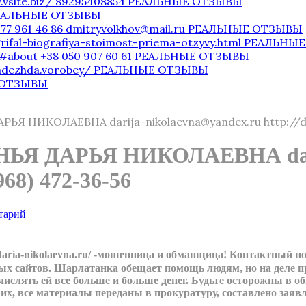
v.vsite.biz/ 89295408854 РЕАЛЬНЫЕ ОТЗЫВЫ
 РЕАЛЬНЫЕ ОТЗЫВЫ
977 961 46 86 dmitryvolkhov@mail.ru РЕАЛЬНЫЕ ОТЗЫВЫ
-grifal-biografiya-stoimost-priema-otzyvy.html РЕАЛЬН
/#about +38 050 907 60 61 РЕАЛЬНЫЕ ОТЗЫВЫ
nadezhda.vorobey/ РЕАЛЬНЫЕ ОТЗЫВЫ
Е ОТЗЫВЫ
ИКОЛАЕВНА darija-nikolaevna@yandex.ru http://daria
ДАРЬЯ НИКОЛАЕВНА darija
968) 472-36-56
тарий
/daria-nikolaevna.ru/ -мошенница и обманщица! Контактный
ых сайтов. Шарлатанка обещает помощь людям, но на деле п
ечислять ей все больше и больше денег. Будьте осторожны в о
их, все материалы переданы в прокуратуру, составлено заявл