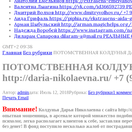
Анатолий Емельянов https://extrasens-emelyano
Валентна Лыагина https://vk.com/id366592739
Дмитрий Волхов http://www.dmitryvolhov.ru/ +7 
Аида Грифаль https://piphia.ru/ekstrasens-aida
Арман Цыбульский http://arman.magichelps.org
Надежда Воробей https://www.instagram.com/
Диларам Сапарова dilaram-s@mail.ru РЕАЛЬНЫ
GMT+2 09:38
Главная
Без рубрики
ПОТОМСТВЕННАЯ КОЛДУНЬЯ ДАРЬЯ Н
ПОТОМСТВЕННАЯ КОЛДУНЬЯ 
http://daria-nikolaevna.ru/ +7 (
Автор:
admin
дата:
Июль 12, 2018
Рубрика:
Без рубрики
1 коммен
Печать
Email
Внимание!
Колдунья Дарья Николаевна с сайта http:/
опытная мошенница, в арсенале которой множество подобн
психолог, легко располагает клиентов к себе, заставляя пер
без денег! В фонд поступило несколько жалоб от пострадавш