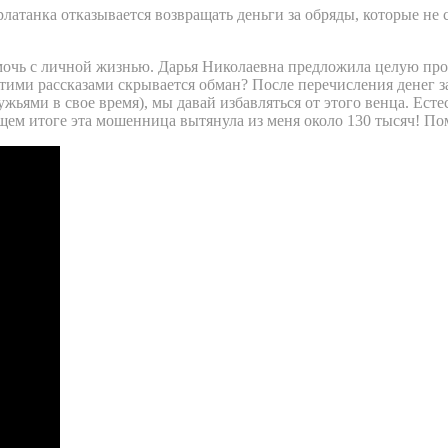
латанка отказывается возвращать деньги за обряды, которые не с
мочь с личной жизнью. Дарья Николаевна предложила целую пр
 этими рассказами скрывается обман? После перечисления денег 
мужьями в свое время), мы давай избавляться от этого венца. Ес
щем итоге эта мошенница вытянула из меня около 130 тысяч! По