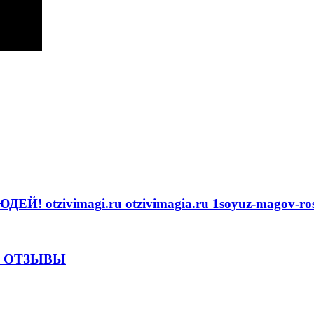
imagi.ru otzivimagia.ru 1soyuz-magov-rossii.
1-80 ОТЗЫВЫ