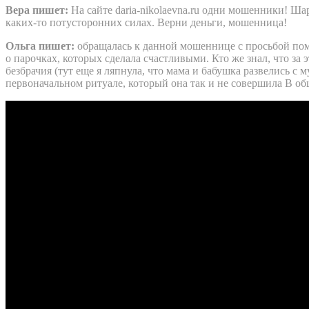
Вера пишет:
На сайте daria-nikolaevna.ru одни мошенники! Шар
каких-то потусторонних силах. Верни деньги, мошенница!
Ольга пишет:
обращалась к данной мошеннице с просьбой по
о парочках, которых сделала счастливыми. Кто же знал, что за
безбрачия (тут еще я ляпнула, что мама и бабушка развелись с 
первоначальном ритуале, который она так и не совершила В об