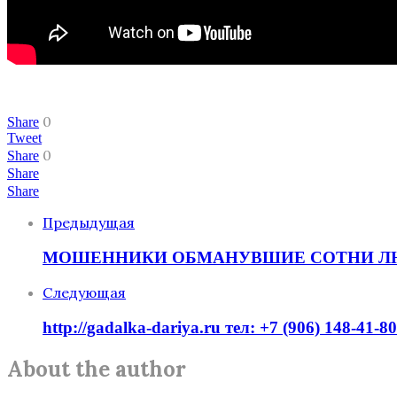
0
Share
Tweet
0
Share
Share
Share
Предыдущая
МОШЕННИКИ ОБМАНУВШИЕ СОТНИ ЛЮДЕЙ! otziv
Следующая
http://gadalka-dariya.ru тел: +7 (906) 148-4
About the author