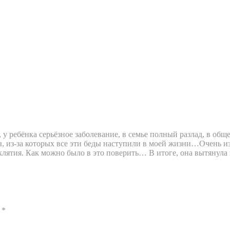
, у ребёнка серьёзное заболевание, в семье полный разлад, в о
ы, из-за которых все эти беды наступили в моей жизни…Очень и
клятия. Как можно было в это поверить… В итоге, она вытянула 
ы
*