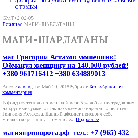
Диларам Сапарова dilaram-s@mail.ru РЕАЛЬНЫЕ
ОТЗЫВЫ
GMT+2 02:05
Главная
МАГИ-ШАРЛАТАНЫ
МАГИ-ШАРЛАТАНЫ
маг Григорий Астахов мошенник!
Обманул женщину на 140.000 рублей!
+380 961716412 +380 634889013
Автор:
admin
дата:
Май 29, 2018
Рубрика:
Без рубрики
Нет
комментариев
В фонд поступило по меньшей мере 5 жалоб от пострадавших
на крупные суммы от так называемого народного целителя
Григория Астахова. Данный аферист присвоил себе
множество регалий, в том числе...
Подробнее
магияприворота.рф тел.: +7 (965) 432