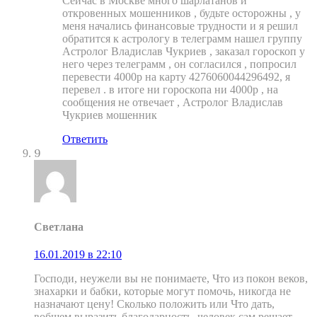
Сейчас в Москве много шарлатанов и
откровенных мошенников , будьте осторожны , у
меня начались финансовые трудности и я решил
обратится к астрологу в телеграмм нашел группу
Астролог Владислав Чукриев , заказал гороскоп у
него через телеграмм , он согласился , попросил
перевести 4000р на карту 4276060044296492, я
перевел . в итоге ни гороскопа ни 4000р , на
сообщения не отвечает , Астролог Владислав
Чукриев мошенник
Ответить
9
Светлана
16.01.2019 в 22:10
Господи, неужели вы не понимаете, Что из покон веков,
знахарки и бабки, которые могут помочь, никогда не
назначают цену! Сколько положить или Что дать,
вобщем выразить благодарность, человек сам решает,