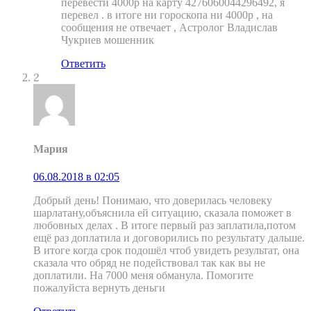
перевести 4000р на карту 4276060044296492, я
перевел . в итоге ни гороскопа ни 4000р , на
сообщения не отвечает , Астролог Владислав
Чукриев мошенник
Ответить
2
Мария
06.08.2018 в 02:05
Добрый день! Понимаю, что доверилась человеку
шарлатану,объяснила ей ситуацию, сказала поможет в
любовных делах . В итоге первый раз заплатила,потом
ещё раз доплатила и договорились по результату дальше.
В итоге когда срок подошёл чтоб увидеть результат, она
сказала что обряд не подействовал так как вы не
доплатили. На 7000 меня обманула. Помогите
пожалуйста вернуть деньги