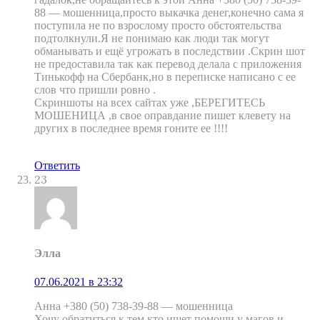
88 — мошенница,просто выкачка денег,конечно сама я
поступила не по взрослому просто обстоятельства
подтолкнули.Я не понимаю как люди так могут
обманывать и ещё угрожать в последствии .Скрин шот
не предоставила так как перевод делала с приложения
Тинькофф на Сбербанк,но в переписке написано с ее
слов что пришли ровно .
Скриншоты на всех сайтах уже ,БЕРЕГИТЕСЬ
МОШЕНИЦА ,в свое оправдание пишет клевету на
других в последнее время гоните ее !!!!
Ответить
23
Элла
07.06.2021 в 23:32
Анна +380 (50) 738-39-88 — мошенница
Хочу обратиться к тем кто ищет помощи у магов и