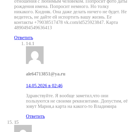
отношения с любимым человеком. Попросит фото даты
рождения имена. Попросит немного. Но толку
никакого. Кидняк. Она даже делать ничего не будет. Не
ведитесь, не дайте ей испортить вашу жизнь. Ее
контакты +79038517478 vk.com/id525923847. Карта
4890494549636413
Ответить
14.1
ale64713851@ya.ru
14.05.2026 в 02:46
Здравствуйте. Я вообще заметил,что они
пользуются не своими реквизитами. Допустим, её
зовут Мария,а карта на какого-то Владимира
Ответить
15