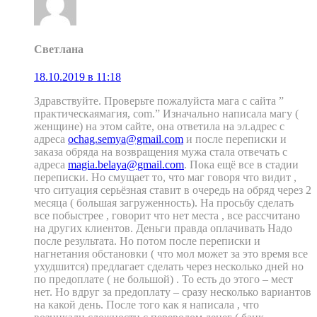
Светлана
18.10.2019 в 11:18
Здравствуйте. Проверьте пожалуйста мага с сайта ”
практическаямагия, com.” Изначально написала магу (
женщине) на этом сайте, она ответила на эл.адрес с
адреса
ochag.semya@gmail.com
и после переписки и
заказа обряда на возвращения мужа стала отвечать с
адреса
magia.belaya@gmail.com
. Пока ещё все в стадии
переписки. Но смущает то, что маг говоря что видит ,
что ситуация серьёзная ставит в очередь на обряд через 2
месяца ( большая загруженность). На просьбу сделать
все побыстрее , говорит что нет места , все рассчитано
на других клиентов. Деньги правда оплачивать Надо
после результата. Но потом после переписки и
нагнетания обстановки ( что мол может за это время все
ухудшится) предлагает сделать через несколько дней но
по предоплате ( не большой) . То есть до этого – мест
нет. Но вдруг за предоплату – сразу несколько вариантов
на какой день. После того как я написала , что