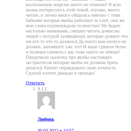
восполнения энергии никто не отменял! Я всю
жизнь интересуюсь этой темой. изучаю, много
читаю, и лично много общалась именно с теми
бабками которые якобы работают за хлеб, они же
мои слова подтверждали полностью! Не будьте
настолько наивными, смешно читать домыслы
людей с натурой халявщика)), которые думают что
им кто то что то должен)) Да никто вам ничего не
должен, запомните уже это! И ваше грязное белье
и болячки снимать с вас тоже никто не обязан!
Придумали сказочку про якобы настоящих
экстрасенсов которые якобы не должны брать
деньги)) Хватит оправдывать свою алчность.
Скупой платит дважды и трижды!
Ответить
9.1.1
Любовь
30.03.2022 в 14:57