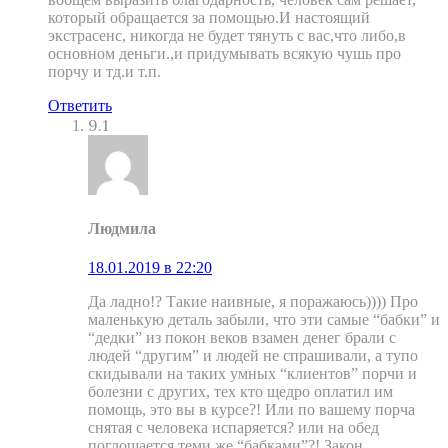
который обращается за помощью.И настоящий
экстрасенс, никогда не будет тянуть с вас,что либо,в
основном деньги.,и придумывать всякую чушь про
порчу и тд.и т.п.
Ответить
9.1
Людмила
18.01.2019 в 22:20
Да ладно!? Такие наивные, я поражаюсь)))) Про
маленькую деталь забыли, что эти самые “бабки” и
“дедки” из покон веков взамен денег брали с
людей “другим” и людей не спрашивали, а тупо
скидывали на таких умных “клиентов” порчи и
болезни с других, тех кто щедро оплатил им
помощь, это вы в курсе?! Или по вашему порча
снятая с человека испаряется? или на обед
поглощается теми же “бабками”?! Закон