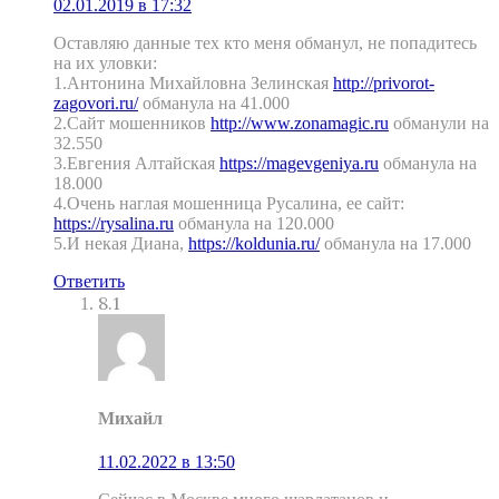
02.01.2019 в 17:32
Оставляю данные тех кто меня обманул, не попадитесь
на их уловки:
1.Антонина Михайловна Зелинская
http://privorot-
zagovori.ru/
обманула на 41.000
2.Сайт мошенников
http://www.zonamagic.ru
обманули на
32.550
3.Евгения Алтайская
https://magevgeniya.ru
обманула на
18.000
4.Очень наглая мошенница Русалина, ее сайт:
https://rysalina.ru
обманула на 120.000
5.И некая Диана,
https://koldunia.ru/
обманула на 17.000
Ответить
8.1
Михайл
11.02.2022 в 13:50