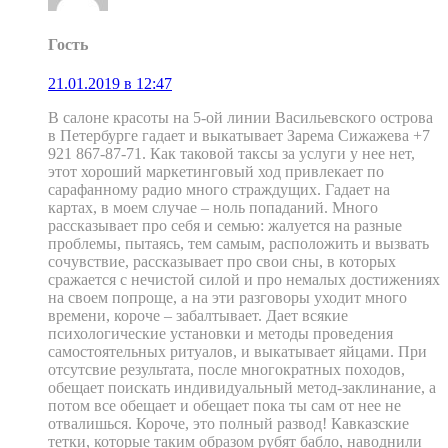
Гость
21.01.2019 в 12:47
В салоне красоты на 5-ой линии Васильевского острова
в Петербурге гадает и выкатывает Зарема Сижажева +7
921 867-87-71. Как таковой таксы за услуги у нее нет,
этот хороший маркетинговый ход привлекает по
сарафанному радио много страждущих. Гадает на
картах, в моем случае – ноль попаданий. Много
рассказывает про себя и семью: жалуется на разные
проблемы, пытаясь, тем самым, расположить и вызвать
сочувствие, рассказывает про свои сны, в которых
сражается с нечистой силой и про немалых достижениях
на своем попроще, а на эти разговоры уходит много
времени, короче – забалтывает. Дает всякие
психологические установки и методы проведения
самостоятельных ритуалов, и выкатывает яйцами. При
отсутсвие результата, после многократных походов,
обещает поискать индивидуальный метод-заклинание, а
потом все обещает и обещает пока ты сам от нее не
отвалишься. Короче, это полный развод! Кавказские
тетки, которые таким образом рубят бабло, наводнили