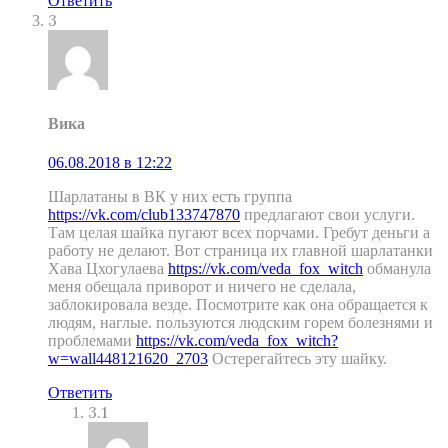
Ответить
3
Вика
06.08.2018 в 12:22
Шарлатаны в ВК у них есть группа
https://vk.com/club133747870
предлагают свои услуги.
Там целая шайка пугают всех порчами. Гребут деньги а
работу не делают. Вот страница их главной шарлатанки
Хава Цхогулаева
https://vk.com/veda_fox_witch
обманула
меня обещала приворот и ничего не сделала,
заблокировала везде. Посмотрите как она обращается к
людям, наглые. пользуются людским горем болезнями и
проблемами
https://vk.com/veda_fox_witch?
w=wall448121620_2703
Остерегайтесь эту шайку.
Ответить
3.1